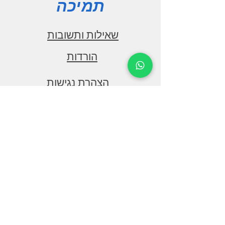
תמיכה
שאילות ותשובות
הורדות
הצהרת נגישות
צור קשר
:שירות לקוחות
1-700-077-150
דרך יפו 146, חיפה
benhemo123456@gmail.com