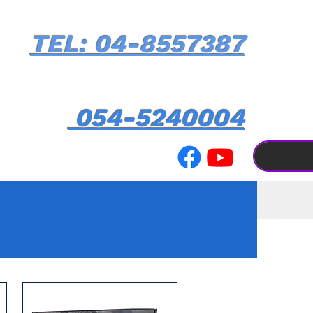
TEL: 04-8557387
054-5240004