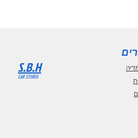
ים
S.B.H
דיה
CAR STEREO
ת
ם