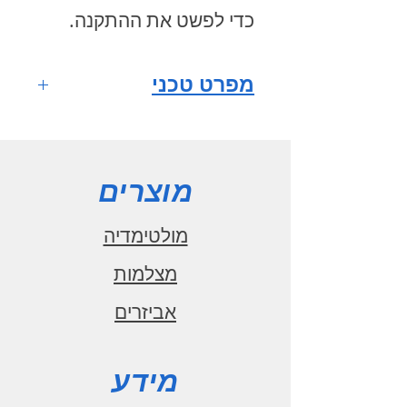
כדי לפשט את ההתקנה.
מפרט טכני
הספק
130W RMS
הספק מקסימלי
מוצרים
250W
תווח תדרים
מולטימדיה
55-22000Hz
מצלמות
נצילות
אביזרים
90dB
התנגדות הסליל
4Ohm
מידע
סליל