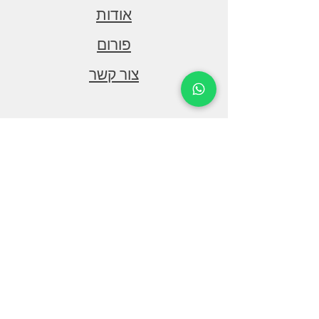
נחושת
אודות
קוטר סליל וופר
פורום
38 ממ
צור קשר
קוטר סליל טוויטר
28 ממ
וופר
תמיכה
High grade ferrite
טוויטר
שאילות ותשובות
Neodymium
הורדות
קוטר רמקול
6.5 אינץ'
הצהרת נגישות
עומק התקנת וופר
64 ממ
עומק התקנת טוויטר
20 ממ