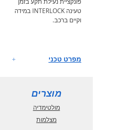
פונקציית נעילת תקע בזמן
טעינה INTERLOCK במידה
וקיים ברכב.
מפרט טכני
מספר פזות
3
הספק מדורג
מוצרים
22kW
מתח מדורג
מולטימדיה
50/60Hz x 480V
מצלמות
זרם מדורג