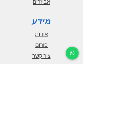
אביזרים
32A
אורך כבל חשמל
5m
מידע
טמפרטורת הפעלה
35C°~50° C-
אודות
הגנה נגד מים
פורום
IP55
צור קשר
רמת עמידות לאש
UL94 V-0
התנגדות בידוד
תמיכה
100MOhm (DC 500V)<
טמפרטורת מגעים
שאילות ותשובות
50K>
הורדות
עמידות לקפיצות מתח
2000V