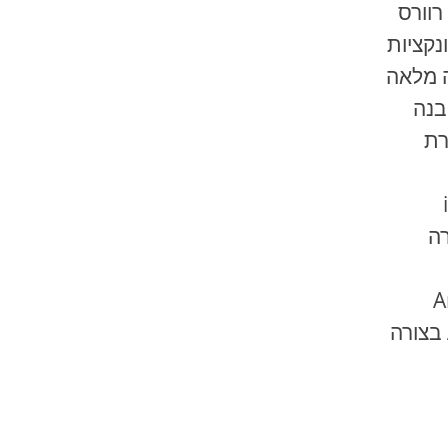
רוורס
נקציות
ה מלאה
. מודם 4G מובנה
רת
ה
A
בצורה