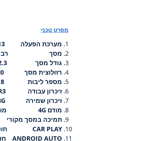
מפרט טכני
מערכת הפעלה ANDROID 13
מסך רב מגע ED full fit IPS
גודל מסך 12.3 אינץ'
רזולוצית מסך 1920x720
מספר ליבות 8
זיכרון עבודה 8G SAMSUNG DDR3
זיכרון שמירה 128G
מודם 4G מובנה
תמיכה במסך מקורי 
CAR PLAY חוטי/אלחוטי
ANDROID AUTO חוטי/אלחוטי