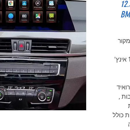
 מקור מסך 12.3
BMW
מקור
ANDROID 13 , מסך 12.3 אינץ'
נדרואיד
ד מרכזי 8 ליבות ,
ת
 כולל