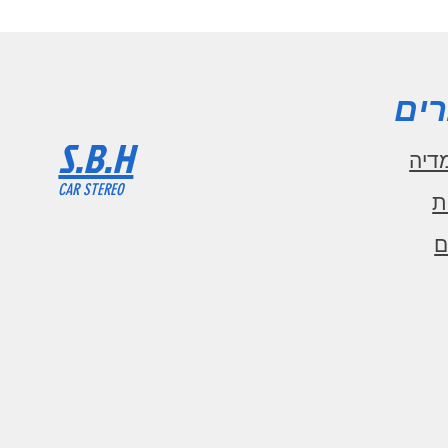
ים
S.B.H
דיה
CAR STEREO
ת
ם