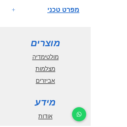
מפרט טכני
מערכת הפעלה
ANDROID 10
מסך רב
מוצרים
מגע QLED HD full fit
IPS
מולטימדיה
גודל מסך 9
מצלמות
אינץ'
אביזרים
רזולוציית מסך
1280x720
מעבד מרכזי
מידע
1.6GHz CPU
מספר ליבות 8
אודות
זיכרון עבודה