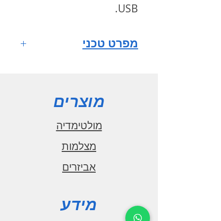
.
USB
מפרט טכני
מערכת הפעלה
ANDROID 11
מסך רב
מוצרים
מגע HD QLED full fit
IPS
מולטימדיה
גודל מסך 9
מצלמות
אינץ'
אביזרים
רזולוציית מסך
1280x720
מעבד מרכזי
מידע
1.6GHz CPU