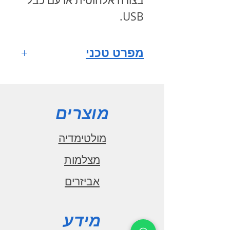
בצורה אלחוטית או עם כבל
.
USB
מפרט טכני
מערכת הפעלה
ANDROID 10
מסך רב
מוצרים
מגע HD QLED full fit
IPS
מולטימדיה
גודל מסך 9
מצלמות
אינץ'
אביזרים
רזולוציית מסך
1280x720
מעבד מרכזי
מידע
1.6GHz CPU