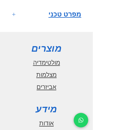
מפרט טכני
מערכת הפעלה
ANDROID 10
מסך רב
מוצרים
מגע HD QLED full fit
IPS
מולטימדיה
גודל מסך 9
מצלמות
אינץ'
אביזרים
רזולוציית מסך
1280x720
מעבד מרכזי
מידע
1.6GHz CPU
מספר ליבות 8
אודות