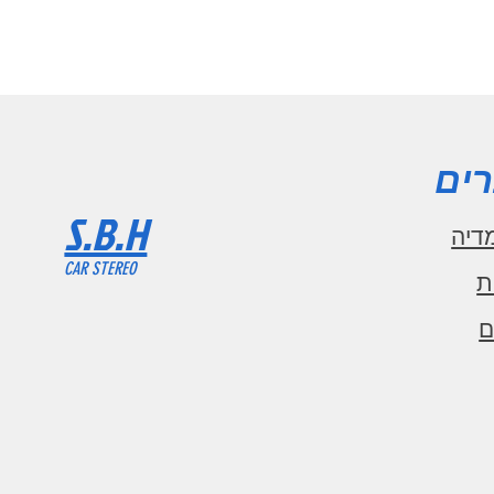
ים
S.B.H
דיה
CAR STEREO
ת
ם