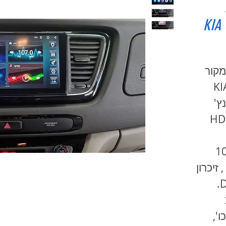
מסך 9
KIA -
מקור
KI
 מסך 9 אינץ'
 HD QLED
הה, מערכת אנדרואיד 10
8 ליבות , זיכרון
2Gx32G. מעבד אודיו DSP.
ו',