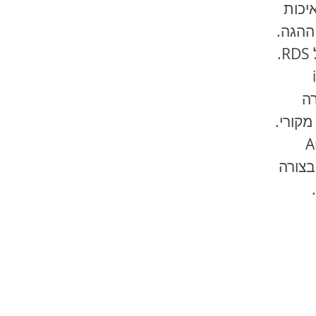
יכות
 ההגה.
ה
מקורי.
A
צורה
.