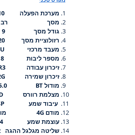
מערכת הפעלה ANDROID 10
מסך רב מגע ED full fit IPS
גודל מסך 9 אינץ'
רזולוציית מסך 1280x720
מעבד מרכזי 1.6GHz CPU
מספר ליבות 8
זיכרון עבודה 2G SAMSUNG DDR3
זיכרון שמירה 32G
מודול BT5.0 BT
מצלמת רוורס AHD
עיבוד שמע DSP
מודם 4G מובנה
עוצמת שמע 50Wx4
שליטה מגלגל ההגה 2 ערוצים מולטיפלקסור