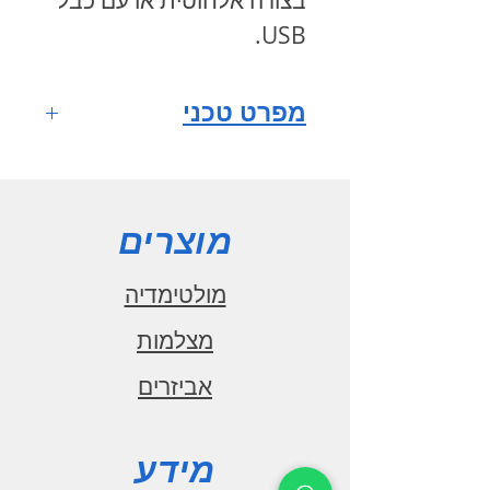
בצורה אלחוטית או עם כבל
.
USB
מפרט טכני
מערכת הפעלה
ANDROID 10
מסך רב
מוצרים
מגע HD QLED full fit
IPS
מולטימדיה
גודל מסך 9
מצלמות
אינץ'
אביזרים
רזולוציית מסך
1280x720
מעבד מרכזי
מידע
1.6GHz CPU