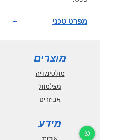
מפרט טכני
מערכת הפעלה
ANDROID 10
מסך רב
מוצרים
מגע HD QLED full fit
IPS
מולטימדיה
גודל מסך 9
מצלמות
אינץ'
אביזרים
רזולוציית מסך
1280x720
מעבד מרכזי
מידע
1.6GHz CPU
מספר ליבות 8
אודות