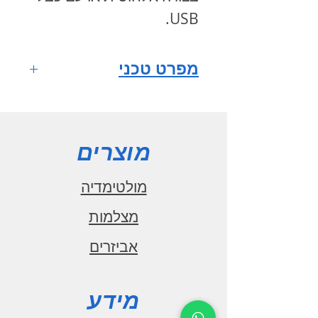
.
USB
מפרט טכני
מערכת הפעלה
ANDROID 10
מסך רב
מוצרים
מגע HD QLED full fit
IPS
מולטימדיה
גודל מסך 9
מצלמות
אינץ'
אביזרים
רזולוציית מסך
1280x720
מעבד מרכזי
מידע
1.6GHz CPU