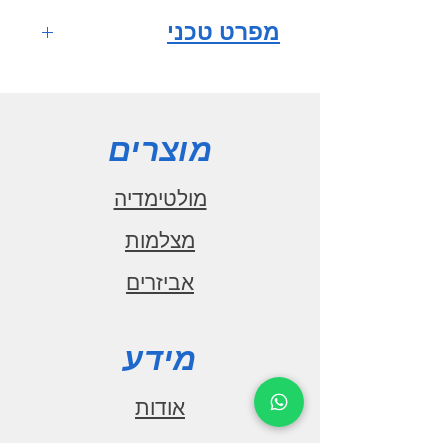
מפרט טכני
מערכת הפעלה
ANDROID 10
מסך רב
מוצרים
מגע HD QLED full fit
IPS
מולטימדיה
גודל מסך 9
מצלמות
אינץ'
אביזרים
רזולוציית מסך
1280x720
מעבד מרכזי
מידע
1.6GHz CPU
מספר ליבות 8
אודות
זיכרון עבודה