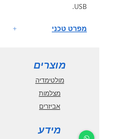
.
USB
מפרט טכני
מערכת הפעלה
ANDROID 10
מסך רב
מוצרים
מגע HD QLED full fit
IPS
מולטימדיה
גודל מסך 9
מצלמות
אינץ'
אביזרים
רזולוציית מסך
1280x720
מעבד מרכזי
מידע
1.6GHz CPU