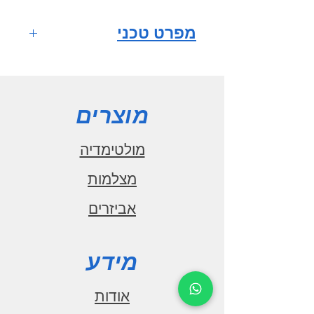
מפרט טכני
מערכת הפעלה
ANDROID 10
מסך רב
מוצרים
מגע HD QLED full fit
IPS
מולטימדיה
גודל מסך 9
מצלמות
אינץ'
אביזרים
רזולוציית מסך
1280x720
מעבד מרכזי
מידע
1.6GHz CPU
מספר ליבות 8
אודות