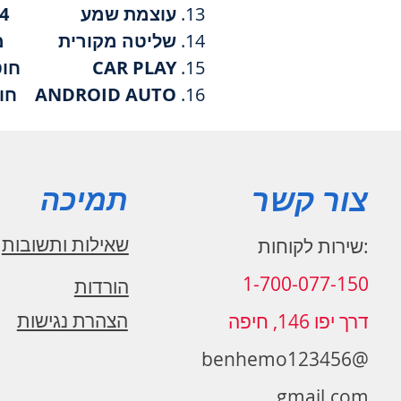
עוצמת שמע 50Wx4
שליטה מקורית מ
CAR PLAY חוטי/אלחוטי
ANDROID AUTO חוטי/אלחוטי
צור קשר
תמיכה
שאילות ותשובות
:שירות לקוחות
1-700-077-150
הורדות
הצהרת נגישות
דרך יפו 146, חיפה
benhemo123456@
gmail.com