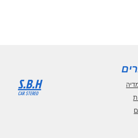
ים
S.B.H
דיה
CAR STEREO
ת
ם