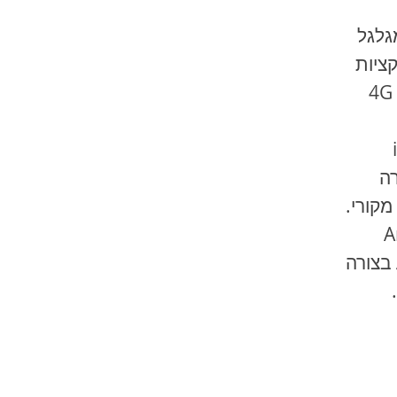
מגלגל
ציות
מקוריות דרך המסך. מודם 4G
ה
מקורי.
A
בצורה
.