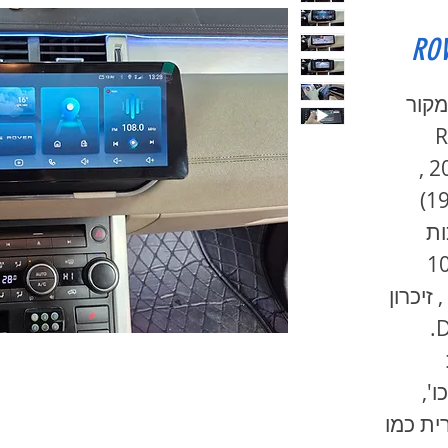
ROV
מקור
R
2012-2018 ANDROID 10 ,
מסך 12.3 אינץ' (1920x720)
 באיכות
הה, מערכת אנדרואיד 10
8 ליבות , זיכרון
4Gx64G. מעבד אודיו DSP.
ו',
ית כמו