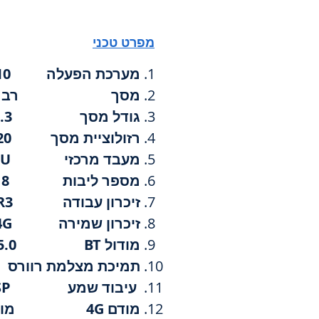
מפרט טכני
מערכת הפעלה ANDROID 10
מסך רב מגע ull QLED
גודל מסך 12.3 אינץ'
רזולוציית מסך 1920x720
מעבד מרכזי 1.6GHz CPU
מספר ליבות 8
זיכרון עבודה 4G SAMSUNG DDR3
זיכרון שמירה 64G
מודול BT5.0 BT
תמיכת מצלמת רוורס FULLHD
עיבוד שמע DSP
מודם 4G מובנה