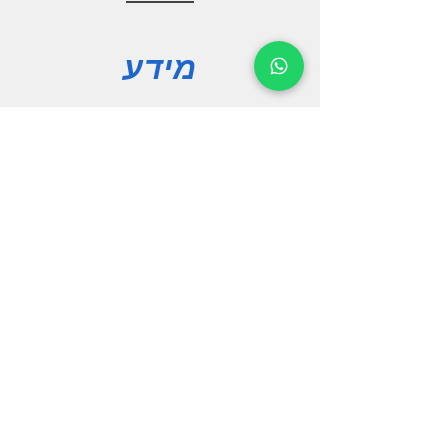
מעבד מרכזי
Allwinner T3 p1
מידע
מספר ליבות 4
זיכרון עבודה
אודות
2G SAMSUNG DDR3
פורום
זיכרון שמירה 32G
צור קשר
מודול BT5.0
BT
מצלמת רוורס
תמיכה
AHD
עוצמת שמע
שאילות ותשובות
50Wx4
הורדות
שליטה מגלגל ההגה 2
ערוצים מולטיפלקסור
הצהרת נגישות
CAR PLAY עם