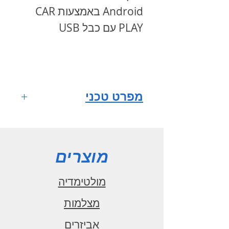
Android באמצעות CAR
PLAY עם כבל USB
מפרט טכני
מערכת הפעלה
ANDROID 10
מסך רב
מוצרים
מגע HD IPS
גודל מסך 9
מולטימדיה
אינץ'
מצלמות
רזולוציית מסך
אביזרים
1024x600