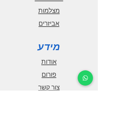
winner
מצלמות
רזולוציה קדמית
אביזרים
FULL HD/30Fps
רזולוציה אחורית
FULL HD/30Fps
מידע
זווית מצלמה קדמית
140 מעלות
אודות
זווית מצלמה אחורית
פורום
145 מעלות
צור קשר
HDR
קיים
WI-FI
תמיכה
מובנה
חיישן G
שאילות ותשובות
מובנה