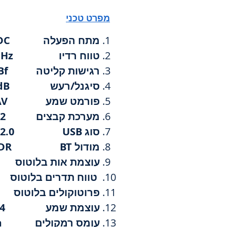
מפרט טכני
מתח הפעלה 10.8-14.8VDC
טווח רדיו 87.5MHz-108.0MHz
רגישות קליטה 12dBf
סיגנל/רעש 50dB
פורמט שמע MP3/WMA/FLAC/WAV
מערכת קבצים FAT32
סוג USB2.0 USB
מודול BT5.4+EDR BT
עוצמת אות בלוטוס 4dB+
טווח תדרים בלוטוס 2402-2480MHz
פרוטוקולים בלוטוס GAP/HFP/A2DP/AVRCP
עוצמת שמע 50Wx4
עומס רמקולים 4-8Ohm