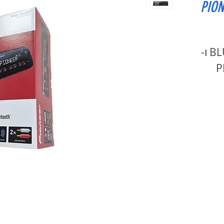
PIONEE-
רדיו 1DIN עם BLUETOOTH ו-
P-