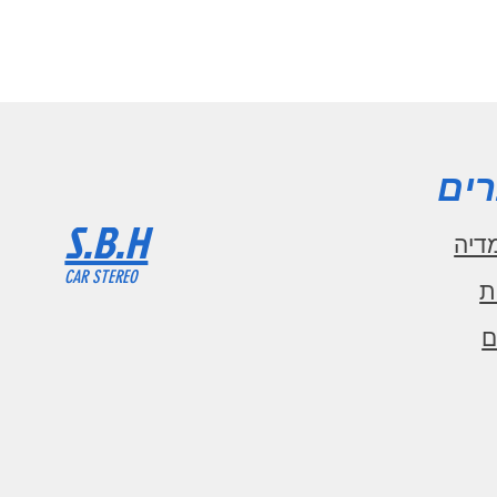
ים
S.B.H
דיה
CAR STEREO
ת
ם