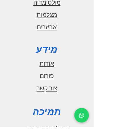
רגישות קליטה
מולטימדיה
6dBf
מצלמות
סיגנל/רעש
אביזרים
72dB
פורמט שמע
MP3/WMA/FLAC/WAV
מידע
מערכת קבצים
FAT32
אודות
סוג USB2.0
פורום
USB
צור קשר
מודול BT3.0+EDR
BT
עוצמת אות בלוטוס
תמיכה
4dB+
טווח תדרים בלוטוס
שאילות ותשובות