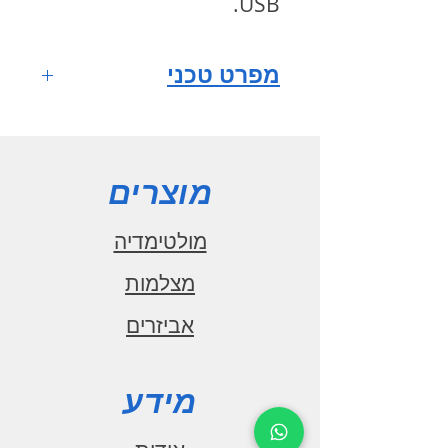
.
USB
מפרט טכני
מערכת הפעלה
ANDROID 11
מסך רב
מוצרים
מגע QLED HI-FI IPS
גודל מסך 9
מולטימדיה
אינץ'
מצלמות
רזולוציית מסך
אביזרים
1280x720
מעבד מרכזי
CORTEX A55
מידע
מספר ליבות 8