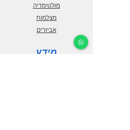
טווח טמפרטורות
מולטימדיה
20°C- עד 20°
מצלמות
מתח הזנה
אביזרים
12V/24VDC
עוצמת קלט כוללת
80W
מידע
תרמוסטט
אלקטרוני
אודות
משקל
פורום
18 ק"ג
צור קשר
מידות
37x61x37 ס"מ
שקע USB לטעינה
תמיכה
קיים
חיבור לטלפון