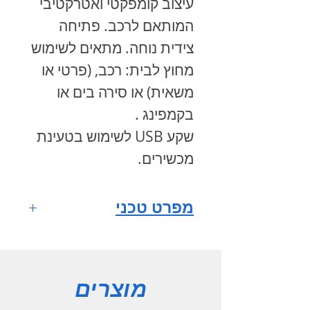
עיצוב קומפקטי ואטרקטיבי
המותאם לרכב. פתיחה
צידית נוחה. מתאים לשימוש
מחוץ לבית: רכב, (פרטי או
משאית) או סירה בים או
בקמפינג .
שקע USB לשימוש בטעינת
מכשירים.
מפרט טכני
דגם
EVEREST E30
נפח פנימי
מוצרים
30 ליטר