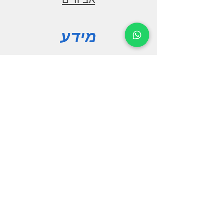
1280x720
מעבד מרכזי
CORTEX A53
מידע
מספר ליבות 8
זיכרון עבודה
אודות
4G SAMSUNG DDR3
פורום
זיכרון שמירה 64G
צור קשר
מודול BT5.0
BT
מצלמת רוורס
תמיכה
AHD
עיבוד שמע
שאילות ותשובות
DSP
הורדות
עוצמת שמע
50Wx4
הצהרת נגישות