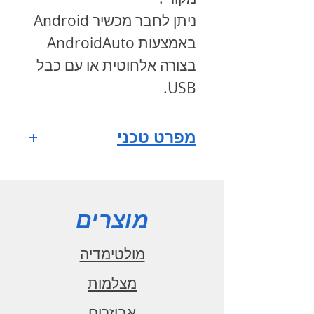
ניתן לחבר מכשיר
Android
באמצעות
AndroidAuto
בצורה אלחוטית או עם כבל
.
USB
מפרט טכני
מערכת הפעלה
ANDROID 10
מסך רב
מוצרים
מגע Hanstar
גודל מסך 9
מולטימדיה
אינץ'
מצלמות
רזולוציית מסך
אביזרים