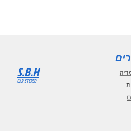
ים
S.B.H
דיה
CAR STEREO
ת
ם